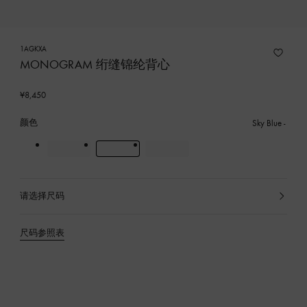
1AGKXA
MONOGRAM 绗缝锦纶背心
¥8,450
颜色
Sky Blue
请选择尺码
已
选
产
尺码参照表
品