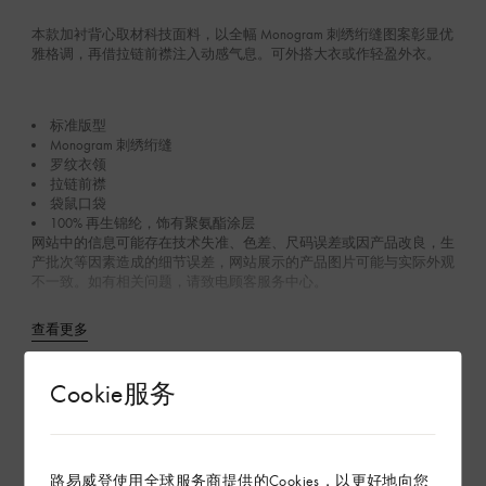
本款加衬背心取材科技面料，以全幅 Monogram 刺绣绗缝图案彰显优
雅格调，再借拉链前襟注入动感气息。可外搭大衣或作轻盈外衣。
标准版型
Monogram 刺绣绗缝
罗纹衣领
拉链前襟
袋鼠口袋
100% 再生锦纶，饰有聚氨酯涂层
网站中的信息可能存在技术失准、色差、尺码误差或因产品改良，生
产批次等因素造成的细节误差，网站展示的产品图片可能与实际外观
不一致。如有相关问题，请致电顾客服务中心。
查看更多
Cookie服务
产品养护
在专卖店内探索
路易威登使用全球服务商提供的Cookies，以更好地向您