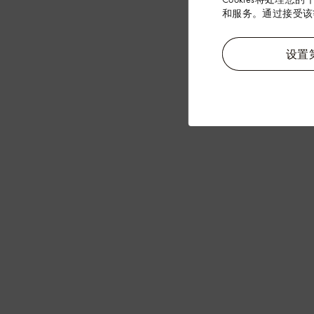
和服务。通过接受该等
设置第