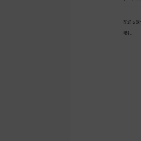
配送 & 
赠礼