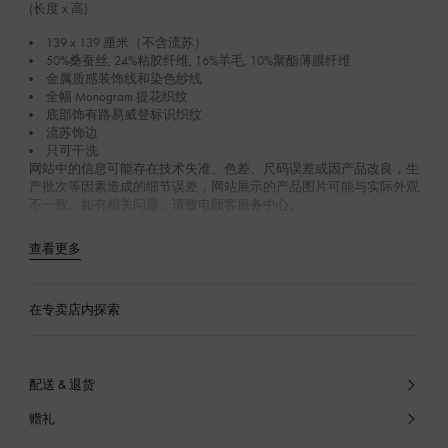
(长度 x 高)
139 x 139 厘米（不含流苏）
50%桑蚕丝, 24%粘胶纤维, 16%羊毛, 10%聚酯薄膜纤维
金属质感装饰线和染色纱线
全幅 Monogram 提花织纹
底部饰有路易威登标识织纹
流苏饰边
只可干洗
网站中的信息可能存在技术失准、色差、尺码误差或因产品改良，生
产批次等因素造成的细节误差，网站展示的产品图片可能与实际外观
不一致。如有相关问题，请致电顾客服务中心。
查看更多
在专卖店内探索
配送 & 退货
赠礼