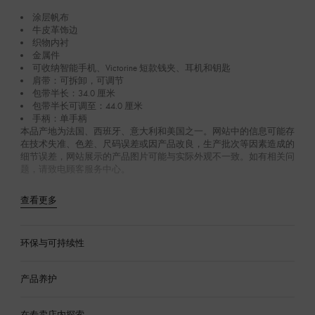
涂层帆布
牛皮革饰边
织物内衬
金属件
可收纳智能手机、Victorine 短款钱夹、耳机和钥匙
肩带：可拆卸，可调节
包带半长：34.0 厘米
包带半长可调至：44.0 厘米
手柄：单手柄
本品产地为法国、西班牙、意大利和美国之一。网站中的信息可能存
在技术失准、色差、尺码误差或因产品改良，生产批次等因素造成的
细节误差，网站展示的产品图片可能与实际外观不一致。如有相关问
题，请致电顾客服务中心。
查看更多
环保与可持续性
产品养护
在专卖店内探索