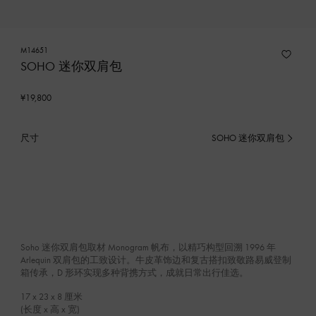
M14651
SOHO 迷你双肩包
¥19,800
尺寸
SOHO 迷你双肩包
已
选
产
品
Soho 迷你双肩包取材 Monogram 帆布，以精巧构型回溯 1996 年
Arlequin 双肩包的工致设计。牛皮革饰边和复古搭扣致敬路易威登制
箱传承，D 形环实现多种背携方式，成就日常出行佳选。
17 x 23 x 8
厘米
(长度 x 高 x 宽)