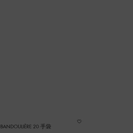
Y BANDOULIÈRE 20 手袋