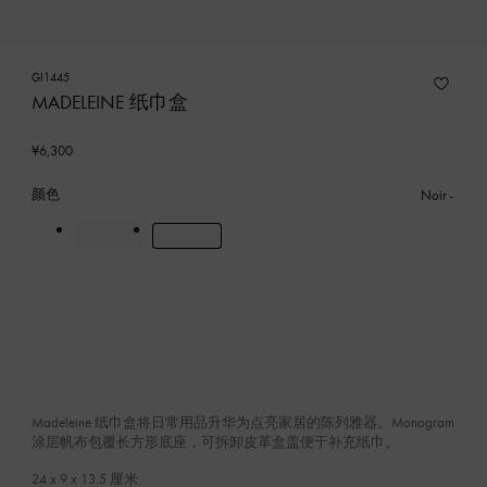
GI1445
MADELEINE 纸巾盒
¥6,300
颜色
Noir
Madeleine 纸巾盒将日常用品升华为点亮家居的陈列雅器。Monogram
涂层帆布包覆长方形底座，可拆卸皮革盒盖便于补充纸巾。
24 x 9 x 13.5
厘米