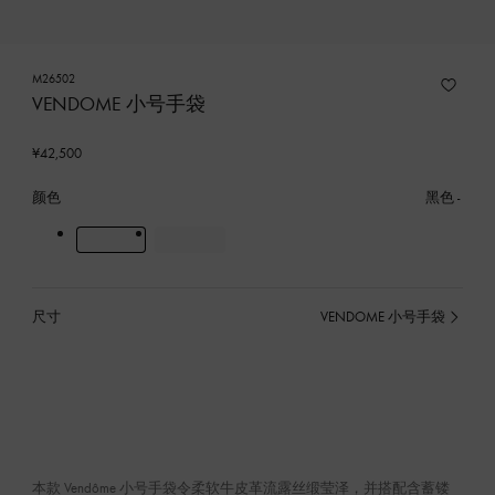
M26502
VENDOME 小号手袋
¥42,500
颜色
黑色
尺寸
VENDOME 小号手袋
已
选
产
品
本款 Vendôme 小号手袋令柔软牛皮革流露丝缎莹泽，并搭配含蓄镂