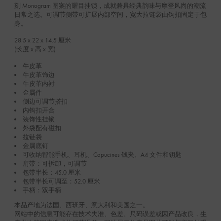
刻 Monogram 图案的耀目挂锁，成就兼具经典韵味与摩登风尚的潮流
日常之选。可调节侧带可扩展内部空间，宽大拉链袋由钩扣固定于包
身。
28.5 x 22 x 14.5
厘米
(长度 x 高 x 宽)
牛皮革
牛皮革饰边
牛皮革内衬
金属件
侧边可调节搭扣
内钩扣开合
装饰性挂锁
外袋配有磁扣
拉链袋
金属底钉
可收纳智能手机、耳机、Capucines 钱夹、A4 文件和钥匙
肩带：可拆卸，可调节
包带半长：45.0 厘米
包带半长可调至：52.0 厘米
手柄：双手柄
本品产地为法国、西班牙、意大利和美国之一。
网站中的信息可能存在技术失准、色差、尺码误差或因产品改良，生