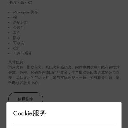
(长度 x 高 x 宽)
Monogram 帆布
棉
聚酯纤维
金属件
双面
防水
可水洗
按扣
可调节系带
尺寸信息：
适用犬种：斯皮茨犬、哈巴犬和腊肠犬。网站中的信息可能存在技术
失准、色差、尺码误差或因产品改良，生产批次等因素造成的细节误
差，网站展示的产品图片可能与实际外观不一致。如有相关问题，请
致电顾客服务中心。
使用指南
Cookie服务
查看更多