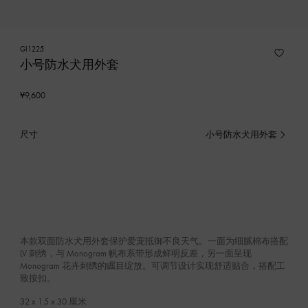
GI1225
小号防水犬用外套
¥9,600
尺寸
小号防水犬用外套
已
选
产
品
本款双面防水犬用外套保护爱宠抵御不良天气。一面为细腻棉布搭配
LV 刺绣，与 Monogram 帆布系带形成鲜明反差，另一面呈现
Monogram 花卉刺绣的瞩目绽放。可调节设计实现舒适贴合，搭配工
致按扣。
32 x 1.5 x 30
厘米