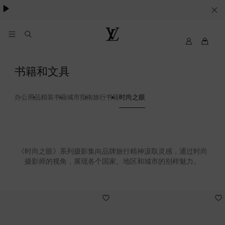
Cookie
服
务
我
路
的
易
路
威
时
书籍和文具
易
登
尚
威
LOUIS
登
VUITTON
办公用品
精装书籍
城市指南
旅行书籍
时尚之眼
之
眼
50
《时尚之眼》系列摄影集向品牌旅行精神汲取灵感，通过时尚
摄影师的视角，展现各个国家、地区和城市的别样魅力。