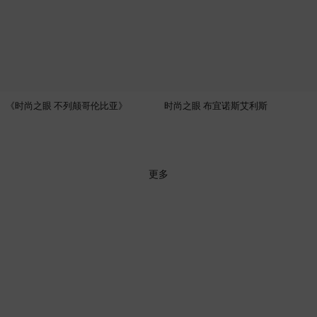
《时尚之眼 不列颠哥伦比亚》
时尚之眼 布宜诺斯艾利斯
更多