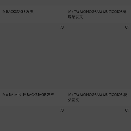
LV BACKSTAGE 发夹
LV x TM MONOGRAM MULTICOLOR 蝴
蝶结发夹
LV x TM MINI LV BACKSTAGE 发夹
LV x TM MONOGRAM MULTICOLOR 花
朵发夹