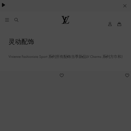
Cookie
服
务
我
路
的
易
路
威
发
灵动配饰
易
登
饰
威
LOUIS
登
VUITTON
Vivienne Fashionista Sport 系列
所有配饰
当季新品
LV Charms 系列
方巾和束发
-
Hair
clips
17
and
Barrettes