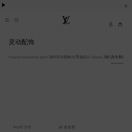
Cookie
服
务
我
路
的
易
路
威
方
灵动配饰
易
登
巾
威
LOUIS
登
VUITTON
Vivienne Fashionista Sport 系列
所有配饰
当季新品
LV Charms 系列
方巾和束发
和
束
发
带
-
灰
色
90x90 方巾
BB 束发带