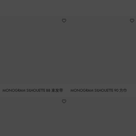
3
MONOGRAM SILHOUETTE BB 束发带
MONOGRAM SILHOUETTE 90 方巾