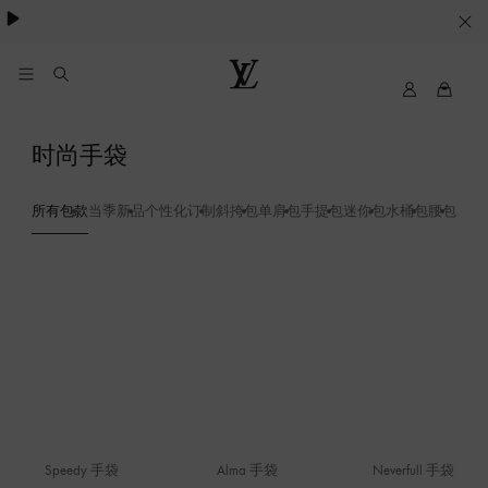
Cookie
服
务
我
路
的
易
路
威
时尚手袋
易
登
威
LOUIS
登
VUITTON
所有包款
当季新品
个性化订制
斜挎包
单肩包
手提包
迷你包
水桶包
腰包
双肩
Speedy 手袋
Alma 手袋
Neverfull 手袋