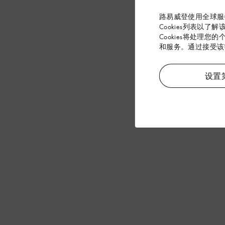
路易威登使用全球服
Cookies列表以了
Cookies将处理您
和服务。通过接受该等
设置第