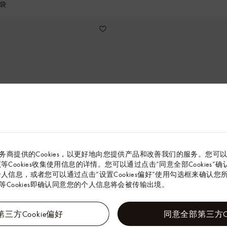
手袋
务商提供的Cookies，以更好地向您提供产品和改善我们的服务。您可
解该等Cookies收集使用信息的详情。您可以通过点击“同意全部Cookies
的个人信息，或者您可以通过点击“设置Cookies偏好”使用勾选框来确认您所同
Cookies即确认同意您的个人信息将会被传输出境。
当季新款
手袋
SPEEDY BANDOULIÈRE 20 手袋
三方Cookie偏好
同意全部第三方Co