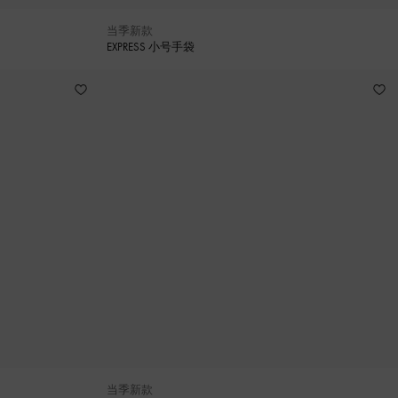
当季新款
EXPRESS 小号手袋
当季新款