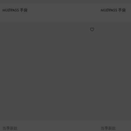
MULTIPASS 手袋
MULTIPASS 手袋
当季新款
当季新款