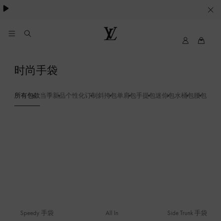
Cookie
服
务
我
路
的
易
路
威
时尚手袋
易
登
威
LOUIS
登
VUITTON
所有包款
当季新品
个性化订制
斜挎包
单肩包
手提包
迷你包
水桶包
腰包
双肩
Speedy 手袋
All In
Side Trunk 手袋