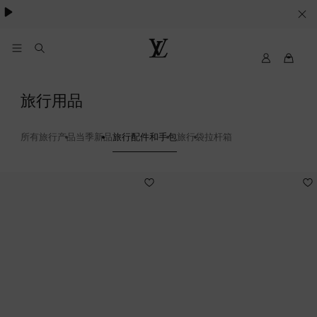
Cookie
服
务
我
路
的
易
路
威
旅
旅行用品
易
登
行
威
LOUIS
登
VUITTON
所有旅行产品
当季新品
旅行配件和手包
旅行袋
拉杆箱
配
件
8
和
手
包