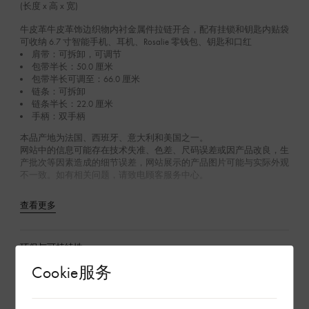
(长度 x 高 x 宽)
牛皮革牛皮革饰边织物内衬金属件拉链开合，配有挂锁和钥匙内贴袋
可收纳 6.7 寸智能手机、耳机、Rosalie 零钱包、钥匙和口红
肩带：可拆卸，可调节
包带半长：50.0 厘米
包带半长可调至：66.0 厘米
链条：可拆卸
链条半长：22.0 厘米
手柄：双手柄
本品产地为法国、西班牙、意大利和美国之一。
网站中的信息可能存在技术失准、色差、尺码误差或因产品改良，生
产批次等因素造成的细节误差，网站展示的产品图片可能与实际外观
不一致。如有相关问题，请致电顾客服务中心。
查看更多
环保与可持续性
Cookie服务
产品养护