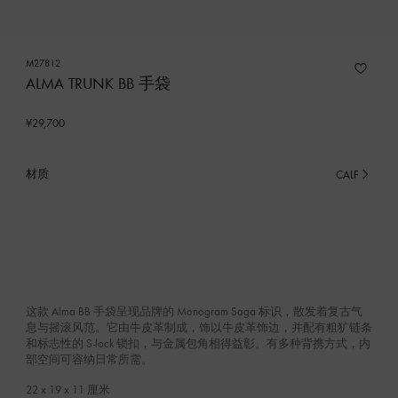
M27812
ALMA TRUNK BB 手袋
¥29,700
材质
CALF
已
选
产
品
这款 Alma BB 手袋呈现品牌的 Monogram Saga 标识，散发着复古气
息与摇滚风范。它由牛皮革制成，饰以牛皮革饰边，并配有粗犷链条
和标志性的 S-lock 锁扣，与金属包角相得益彰。有多种背携方式，内
部空间可容纳日常所需。
22 x 19 x 11
厘米