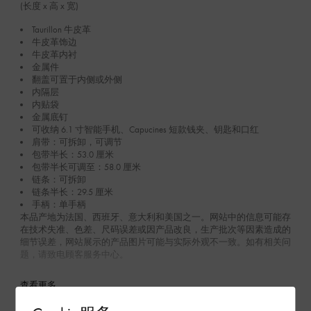
(长度 x 高 x 宽)
Taurillon 牛皮革
牛皮革饰边
牛皮革内衬
金属件
翻盖可置于内侧或外侧
内隔层
内贴袋
金属底钉
可收纳 6.1 寸智能手机、Capucines 短款钱夹、钥匙和口红
肩带：可拆卸，可调节
包带半长：53.0 厘米
包带半长可调至：58.0 厘米
链条：可拆卸
链条半长：29.5 厘米
手柄：单手柄
本品产地为法国、西班牙、意大利和美国之一。网站中的信息可能存
在技术失准、色差、尺码误差或因产品改良，生产批次等因素造成的
细节误差，网站展示的产品图片可能与实际外观不一致。如有相关问
题，请致电顾客服务中心。
查看更多