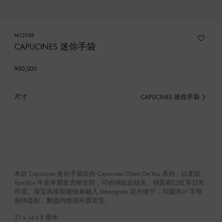
M12938
CAPUCINES 迷你手袋
¥50,000
尺寸
CAPUCINES 迷你手袋
已
选
产
品
本款 Capucines 迷你手袋出自 Capucines Chain On You 系列，以柔软
Taurillon 牛皮革塑造充裕空间，可收纳短款钱夹、钥匙和口红等日常
所需。珠宝风格双镀链条融入 Monogram 花卉细节，与圆润 LV 字母
相得益彰，翻盖内收或外置皆宜。
21 x 14 x 8
厘米