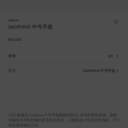
M56141
DAUPHINE 中号手袋
¥33,000
材质
EPI
已
选
产
尺寸
DAUPHINE 中号手袋
已
品
选
产
品
2020 春夏款 Dauphine 中号手袋拥抱经典 Epi 皮革的雍容质感，搭配
内隔层与可拆卸编织皮革链条肩带，以雅致设计带来实用功能，可为
着装增添潮流之韵。