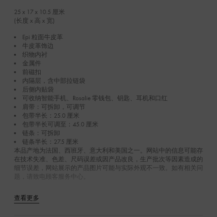
25 x 17 x 10.5
厘米
(长度 x 高 x 宽)
Epi 粒面牛皮革
牛皮革饰边
织物内衬
金属件
前磁扣
内隔层，含中部拉链袋
后侧内贴袋
可收纳智能手机、Rosalie 零钱包、钥匙、耳机和口红
肩带：可拆卸，可调节
包带半长：25.0 厘米
包带半长可调至：45.0 厘米
链条：可拆卸
链条半长：27.5 厘米
本品产地为法国、西班牙、意大利和美国之一。网站中的信息可能存
在技术失准、色差、尺码误差或因产品改良，生产批次等因素造成的
细节误差，网站展示的产品图片可能与实际外观不一致。如有相关问
题，请致电顾客服务中心。
查看更多