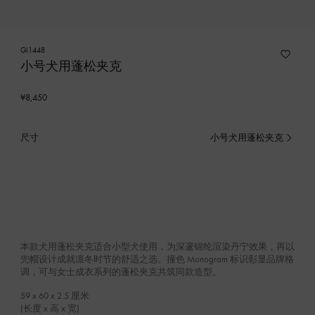
GI1448
小号犬用蓬松夹克
¥8,450
尺寸
小号犬用蓬松夹克
已
选
产
品
本款犬用蓬松夹克适合小型犬使用，为深邃锦纶渲染丹宁效果，再以
兜帽设计成就凛冬时节的舒适之选。撞色 Monogram 标识彰显品牌格
调，可与女士成衣系列的蓬松夹克共筑同款造型。
59 x 60 x 2.5
厘米
(长度 x 高 x 宽)