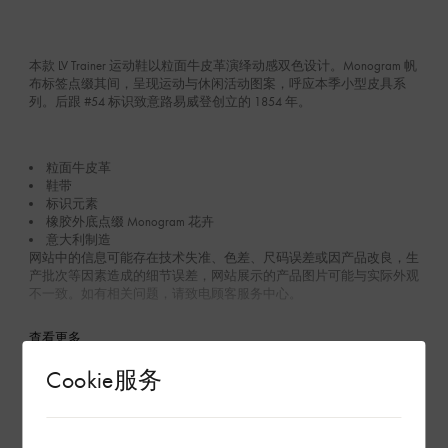
本款 LV Trainer 运动鞋以粒面牛皮革演绎动感双色设计。Monogram 帆
布标签点缀其间，呈现运动与休闲活动图案，呼应本季小型皮具系
列。后跟 #54 标识致意路易威登创立的 1854 年。
粒面牛皮革
鞋带
标识元素
橡胶外底点缀 Monogram 花卉
意大利制造
网站中的信息可能存在技术失准、色差、尺码误差或因产品改良，生
产批次等因素造成的细节误差，网站展示的产品图片可能与实际外观
不一致。如有相关问题，请致电顾客服务中心。
查看更多
Cookie服务
养护说明