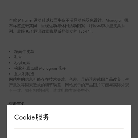
本款 LV Trainer 运动鞋以粒面牛皮革演绎动感双色设计。Monogram 帆
布标签点缀其间，呈现运动与休闲活动图案，呼应本季小型皮具系
列。后跟 #54 标识致意路易威登创立的 1854 年。
粒面牛皮革
鞋带
标识元素
橡胶外底点缀 Monogram 花卉
意大利制造
网站中的信息可能存在技术失准、色差、尺码误差或因产品改良，生
产批次等因素造成的细节误差，网站展示的产品图片可能与实际外观
不一致。如有相关问题，请致电顾客服务中心。
查看更多
Cookie服务
养护说明