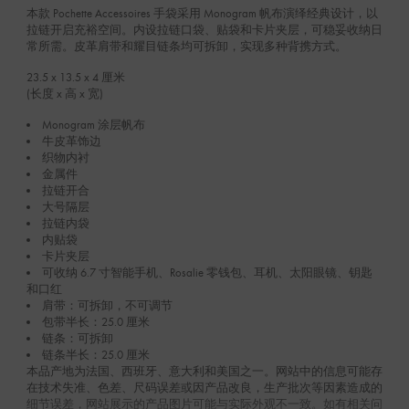
本款 Pochette Accessoires 手袋采用 Monogram 帆布演绎经典设计，以
拉链开启充裕空间。内设拉链口袋、贴袋和卡片夹层，可稳妥收纳日
常所需。皮革肩带和耀目链条均可拆卸，实现多种背携方式。
23.5 x 13.5 x 4
厘米
(长度 x 高 x 宽)
Monogram 涂层帆布
牛皮革饰边
织物内衬
金属件
拉链开合
大号隔层
拉链内袋
内贴袋
卡片夹层
可收纳 6.7 寸智能手机、Rosalie 零钱包、耳机、太阳眼镜、钥匙
和口红
肩带：可拆卸，不可调节
包带半长：25.0 厘米
链条：可拆卸
链条半长：25.0 厘米
本品产地为法国、西班牙、意大利和美国之一。网站中的信息可能存
在技术失准、色差、尺码误差或因产品改良，生产批次等因素造成的
细节误差，网站展示的产品图片可能与实际外观不一致。如有相关问