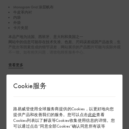
Monogram Grid 涂层帆布
牛皮革内衬
内袋
外袋
卡片夹层
本品产地为法国、西班牙、意大利和美国之一
网站中的信息可能存在技术失准、色差、尺码误差或因产品改良，生
产批次等因素造成的细节误差，网站展示的产品图片可能与实际外观
不一致。如有相关问题，请致电顾客服务中心。
查看更多
在专卖店内探索
Cookie服务
配送 & 退货
路易威登使用全球服务商提供的Cookies，以更好地向您
赠礼
提供产品和改善我们的服务。您可以点击
此处
查看
Cookies列表以了解该等Cookies收集使用信息的详情。您
可以通过点击“同意全部Cookies”确认同意所有该等