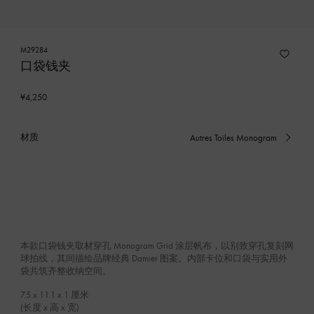
M29284
口袋钱夹
¥4,250
材质
Autres Toiles Monogram
已
选
产
品
本款口袋钱夹取材穿孔 Monogram Grid 涂层帆布，以别致穿孔复刻网
球拍线，其间描绘品牌经典 Damier 图案。内部卡位和口袋与实用外
袋共筑齐整收纳空间。
7.5 x 11.1 x 1
厘米
(长度 x 高 x 宽)