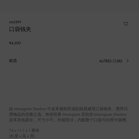
M62899
口袋钱夹
¥4,600
材质
AUTRES CUIRS
已
选
产
品
由 Monogram Shadow 牛皮革裁制而成的路易威登口袋钱夹，携带日
用物品的优雅之选。饰有经典 Monogram 压纹的 Monogram Shadow
皮革质地柔软，尺寸小巧，外观简洁，内配数个口袋与信用卡插槽。
7.5 x 11.1 x 1
厘米
(长度 x 高 x 宽)