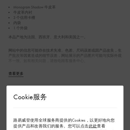
Monogram Shadow 牛皮革
牛皮革内衬
3 个信用卡槽
内袋
1 个外袋
本品产地为法国、西班牙、意大利和美国之一。
网站中的信息可能存在技术失准、色差、尺码误差或因产品改良，生
产批次等因素造成的细节误差，网站展示的产品图片可能与实际外观
不一致。如有相关问题，请致电顾客服务中心。
查看更多
环保与可持续性
Cookie服务
产品养护
路易威登使用全球服务商提供的Cookies，以更好地向您
在专卖店内探索
提供产品和改善我们的服务。您可以点击
此处
查看