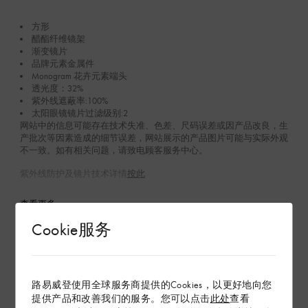
方形
醋酯纤维镜架
渐变镜片
品牌元素金属件
Monogram 花卉元素端头
透光度：32%
紫外线遮蔽率:100%
太阳眼镜镜片过滤级别:2
网站中的信息可能存在技术失准、色差、尺码误差或因产品改良，生
产批次等因素造成的细节误差，网站展示的产品图片可能与实际外观
不一致。如有相关问题，请致电顾客服务中心。
紫外线防护及镜片技术详情
按此
查看更多
Cookie服务
在专卖店内探索
路易威登使用全球服务商提供的Cookies，以更好地向您
配送 & 退货
提供产品和改善我们的服务。您可以点击
此处
查看