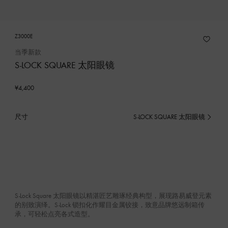
Z3000E
当季新款
S-LOCK SQUARE 太阳眼镜
¥4,400
尺寸
S-LOCK SQUARE 太阳眼镜
已
选
产
品
S-Lock Square 太阳眼镜以精湛匠艺雕琢经典构型，展现路易威登元素
的别致演绎。S-Lock 锁扣化作耀目金属铰接，致意品牌悠远制箱传
承，可轻松点亮各式造型。