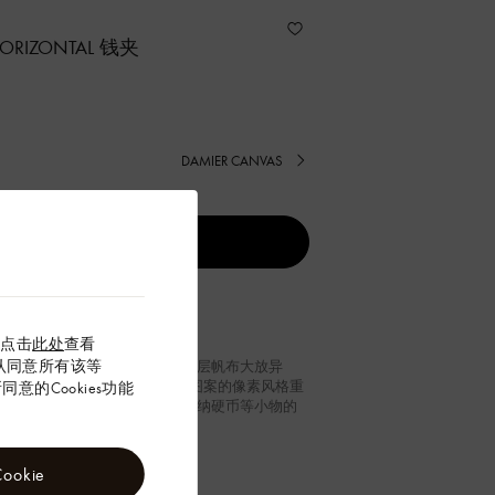
 HORIZONTAL 钱夹
DAMIER CANVAS
以点击
此处
查看
”确认同意所有该等
y Horizontal 钱夹借 Damoflage 涂层帆布大放异
arrell Williams 对经典 Damier 图案的像素风格重
意的Cookies功能
开启纤长构型，设有卡位、可收纳硬币等小物的
和票据隔层。
2.5
厘米
okie
x 宽)