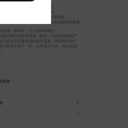
flage 涂层帆布
拉链开合
革饰边
卡片夹层
内衬
中央拉链零钱袋
件
隔层，可收纳纸钞和票据
为法国、西班牙、意大利和美国之一。
信息可能存在技术失准、色差、尺码误差或因产
生产批次等因素造成的细节误差，网站展示的产
能与实际外观不一致。如有相关问题，请致电顾
心。
内探索
退货