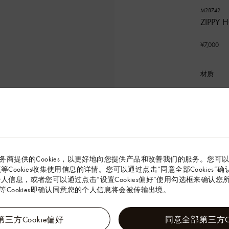
M28742
ZIPPY
¥7,000
材质
已
选
产
品
务商提供的Cookies，以更好地向您提供产品和改善我们的服务。您可
解该等Cookies收集使用信息的详情。您可以通过点击“同意全部Cookies
本款 Zipp
彩，展现 Ph
的个人信息，或者您可以通过点击“设置Cookies偏好”使用勾选框来确认您所同
绘。拉链
Cookies即确认同意您的个人信息将会被传输出境。
中央口袋
21 x 10 x 
三方Cookie偏好
同意全部第三方Co
(长度 x 高 