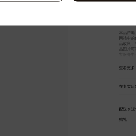
Damo
牛皮
织物
金属
本品产地
网站中的
品改良，
品图片可
客服务中
查看更多
在专卖店
配送 & 
赠礼