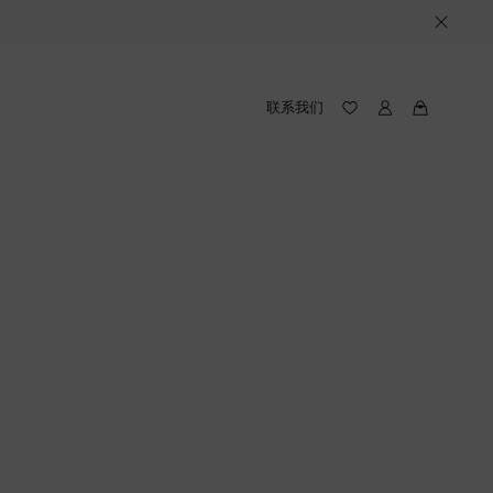
联系我们
我
我
的
的
愿
路
望
易
录
威
(愿
登
望
录
中
包
含
件
产
品)