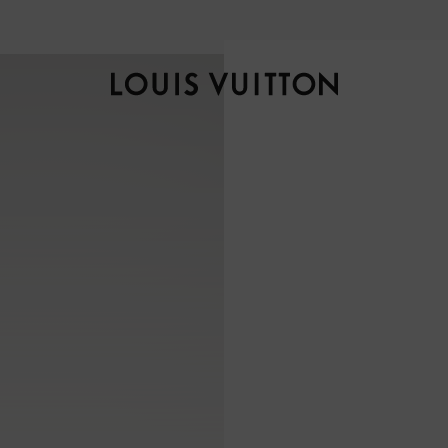
自然风光，匠艺臻作，探索全新
秋冬女士系列
。
路
易
威
登
LOUIS
VUITTON