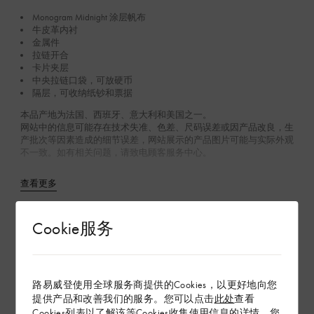
Monogram Midnight 涂层帆布
牛皮革内衬
金属件
拉链开合
卡片夹层
中央拉链口袋，可放硬币
隔层，可收纳纸钞和票据
本品产地为法国、西班牙、意大利和美国之一。
网站中的信息可能存在技术失准、色差、尺码误差或因产品改良，生
产批次等因素造成的细节误差，网站展示的产品图片可能与实际外观
不一致。如有相关问题，请致电顾客服务中心。
查看更多
Cookie服务
在专卖店内探索
配送 & 退货
路易威登使用全球服务商提供的Cookies，以更好地向您
提供产品和改善我们的服务。您可以点击
此处
查看
赠礼
Cookies列表以了解该等Cookies收集使用信息的详情。您