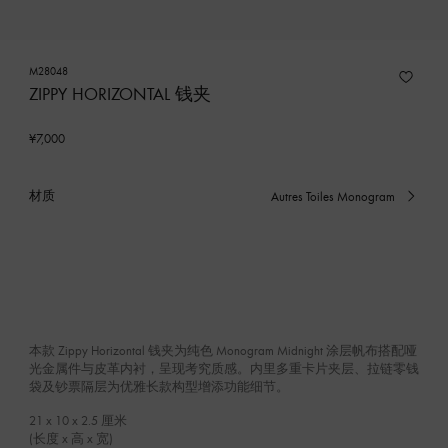
M28048
ZIPPY HORIZONTAL 钱夹
¥7,000
材质
Autres Toiles Monogram
已
选
产
品
本款 Zippy Horizontal 钱夹为纯色 Monogram Midnight 涂层帆布搭配哑
光金属件与皮革内衬，呈现考究质感。内里多重卡片夹层、拉链零钱
袋及钞票隔层为优雅长款构型增添功能细节。
21 x 10 x 2.5
厘米
(长度 x 高 x 宽)