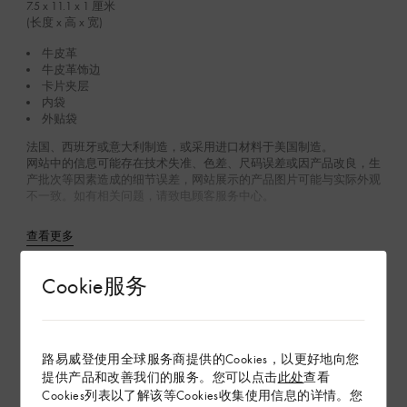
7.5 x 11.1 x 1
厘米
(长度 x 高 x 宽)
牛皮革
牛皮革饰边
卡片夹层
内袋
外贴袋
法国、西班牙或意大利制造，或采用进口材料于美国制造。
网站中的信息可能存在技术失准、色差、尺码误差或因产品改良，生
产批次等因素造成的细节误差，网站展示的产品图片可能与实际外观
不一致。如有相关问题，请致电顾客服务中心。
查看更多
Cookie服务
在专卖店内探索
路易威登使用全球服务商提供的Cookies，以更好地向您
配送 & 退货
提供产品和改善我们的服务。您可以点击
此处
查看
赠礼
Cookies列表以了解该等Cookies收集使用信息的详情。您