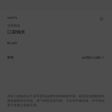
M29276
当季新款
口袋钱夹
¥5,450
材质
AUTRES CUIRS
已
选
产
品
本款口袋钱夹以牛皮革复现品牌经典购物袋外观，延续其别致配色和
路易威登标识压纹。精巧构型设有内袋、卡位和外侧后袋，亦可轻松
置于多数口袋或手袋。